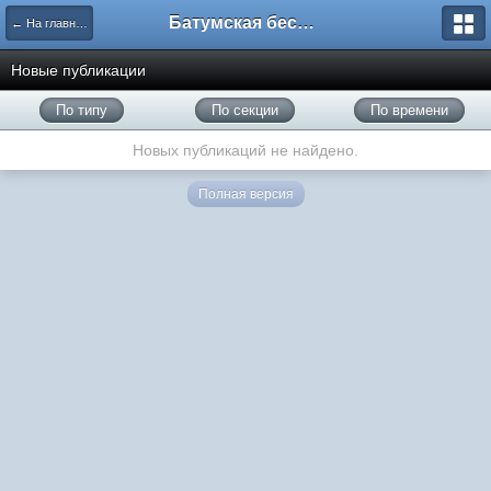
Батумская беседка
← На главную
Новые публикации
По типу
По секции
По времени
Новых публикаций не найдено.
Полная версия