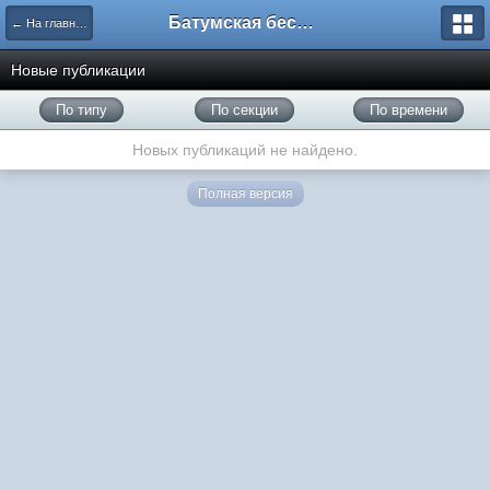
Батумская беседка
← На главную
Новые публикации
По типу
По секции
По времени
Новых публикаций не найдено.
Полная версия