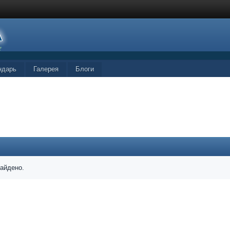
ндарь
Галерея
Блоги
найдено.