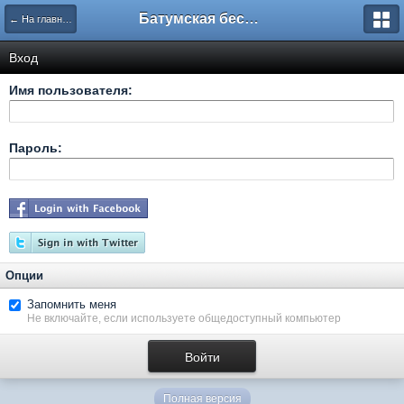
Батумская беседка
← На главную
Вход
Имя пользователя:
Пароль:
Опции
Запомнить меня
Не включайте, если используете общедоступный компьютер
Полная версия