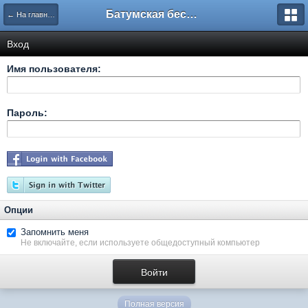
Батумская беседка
← На главную
Вход
Имя пользователя:
Пароль:
Опции
Запомнить меня
Не включайте, если используете общедоступный компьютер
Полная версия