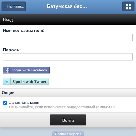
Батумская беседка
← На главную
Вход
Имя пользователя:
Пароль:
Опции
Запомнить меня
Не включайте, если используете общедоступный компьютер
Полная версия