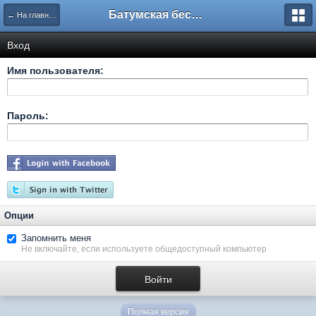
Батумская беседка
← На главную
Вход
Имя пользователя:
Пароль:
Опции
Запомнить меня
Не включайте, если используете общедоступный компьютер
Полная версия