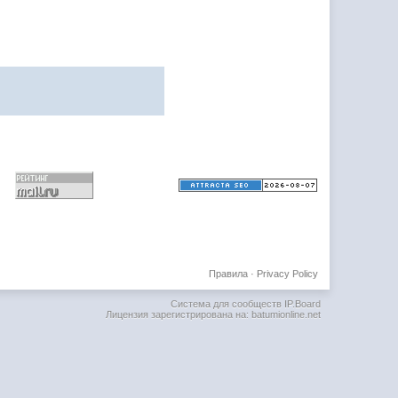
Правила
·
Privacy Policy
Система для сообществ
IP.Board
Лицензия зарегистрирована на: batumionline.net