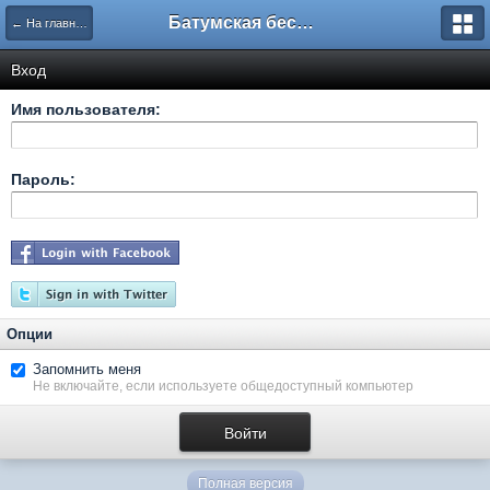
Батумская беседка
← На главную
Вход
Имя пользователя:
Пароль:
Опции
Запомнить меня
Не включайте, если используете общедоступный компьютер
Полная версия