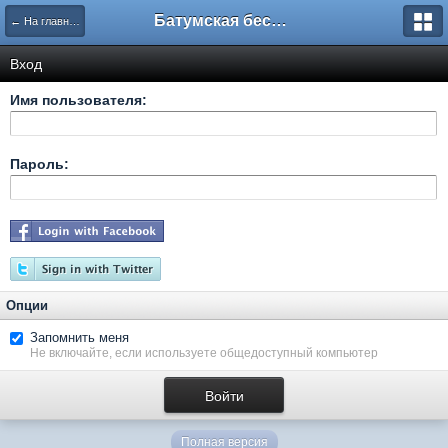
Батумская беседка
← На главную
Вход
Имя пользователя:
Пароль:
Опции
Запомнить меня
Не включайте, если используете общедоступный компьютер
Полная версия