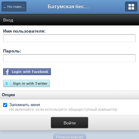
Батумская беседка
← На главную
Вход
Имя пользователя:
Пароль:
Опции
Запомнить меня
Не включайте, если используете общедоступный компьютер
Полная версия