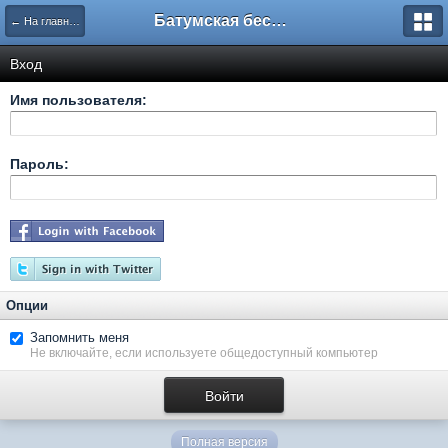
Батумская беседка
← На главную
Вход
Имя пользователя:
Пароль:
Опции
Запомнить меня
Не включайте, если используете общедоступный компьютер
Полная версия