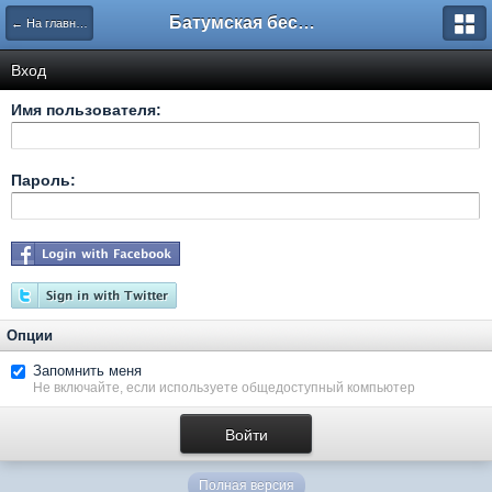
Батумская беседка
← На главную
Вход
Имя пользователя:
Пароль:
Опции
Запомнить меня
Не включайте, если используете общедоступный компьютер
Полная версия