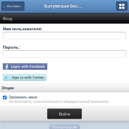
Батумская беседка
← На главную
Вход
Имя пользователя:
Пароль:
Опции
Запомнить меня
Не включайте, если используете общедоступный компьютер
Полная версия