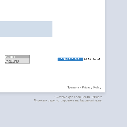
Правила
·
Privacy Policy
Система для сообществ
IP.Board
Лицензия зарегистрирована на: batumionline.net