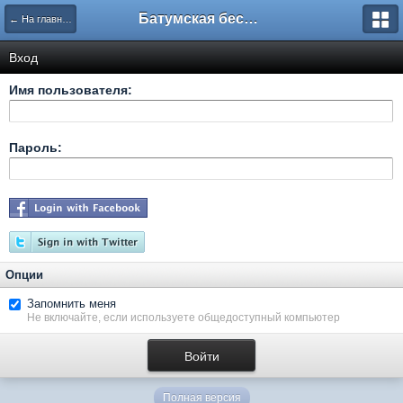
Батумская беседка
← На главную
Вход
Имя пользователя:
Пароль:
Опции
Запомнить меня
Не включайте, если используете общедоступный компьютер
Полная версия